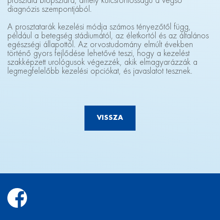
prosztata biopsziára, amely kulcsfontosságú a végső
diagnózis szempontjából.
A prosztatarák kezelési módja számos tényezőtől függ,
például a betegség stádiumától, az életkortól és az általános
egészségi állapottól. Az orvostudomány elmúlt években
történő gyors fejlődése lehetővé teszi, hogy a kezelést
szakképzett urológusok végezzék, akik elmagyarázzák a
legmegfelelőbb kezelési opciókat, és javaslatot tesznek.
VISSZA