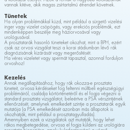
vannak kitéve, akik magas zsírtartalmú étrendet követnek.
Tünetek
Ha olyan problémákkal küzd, mint például a sürgető vizelési
inger vagy vizelet csöpögés, vagy erekciós problémák, ezt
mindenképpen beszélje meg háziorvosával vagy
urológusával.
A prosztatarák hasonló tüneteket okozhat, mint a BPH, ezért
csak az orvosi vizsgálat teszi a korai stádiumban lévő rák
diagnózisának kizárását vagy megerősítését.
Ha véres vizeletet vagy spermát tapasztal, azonnal forduljon
orvoshoz!
Kezelés
Annak megállapításához, hogy rák okozza-e prosztata
tüneteit, orvosa kérdéseket fog feltenni múltbeli egészségügyi
problémáiról, családja kórtörténetéről és el fogja végezni a
standard prosztata vizsgálatot, beleértve a PSA vérszintjének
ellenőrzését, amelynek emelkedett szintje a prosztatarák egyik
mutatója (a PSA emelkedését azonban más állapotok is
okozhatják, mint például a prosztatagyulladás).
Amennyiben ezek a vizsgálatok azt mutatják, hogy lehet
rákos megbetegedése, orvosa el fogja küldeni az urológiára