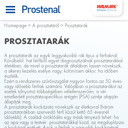
Homepage
>
A prosztatáról
>
Prosztatarák
PROSZTATARÁK
A prosztatarák az egyik leggyakoribb rák típus a férfiaknál.
Körülbelül hat férfiből egyet diagnosztizálnak prosztatarákkal
életében, de mivel a prosztatarák általában lassan növekszik,
a sikeres kezelés esélye nagy, különösen akkor, ha időben
észlelik.
Ezért a rendszeres szűrővizsgálat nagyon fontos az 50 éves
vagy idősebb férfiak számára. Valójában a prosztatarákot az
esetek túlnyomó többségében véletlenszerűen, a vér
emelkedett prosztata-specifikus antigén (PSA) szintje alapján
állapítják meg.
A prosztatarák kockázata növekszik az életkorral (három
prosztatarákban szenvedő férfi közül kettő 65 évesnél
idősebb). A családi öröklődés egy másik tényező lehet: ha
az apa vagy a testvér prosztatarákkal küzd, az megduplázza
a kockázat esélyét. Azok a férfiak is nagyobb kockázatnak