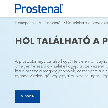
Homepage
>
A prosztatáról
>
Hol található a prosztatam
HOL TALÁLHATÓ A 
A prosztatamirigy az alsó húgyúti területen, a húgyh
amelyen keresztül a vizelet elhagyja a szervezetet, 
Ha a prosztata megnagyobbodik, összenyomja a húg
gyenge vizeletsugár vagy gyakori vizelési inger) l
VISSZA