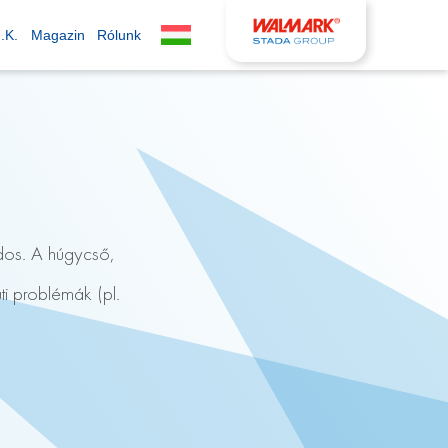
.K.
Magazin
Rólunk
édos. A húgycső,
i problémák (pl.