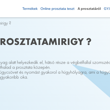
Termékek
Online prosztata teszt
A prosztatáról
GY.I
irigy ?
PROSZTATAMIRIGY ?
ólyag alatt helyezkedik el, hátsó része a végbélfallal szomsz
áthalad a prosztata közepén.
ycsövet és nyomást gyakorol a húgyhólyagra, ami a húgyút
eggyakoribb oka.