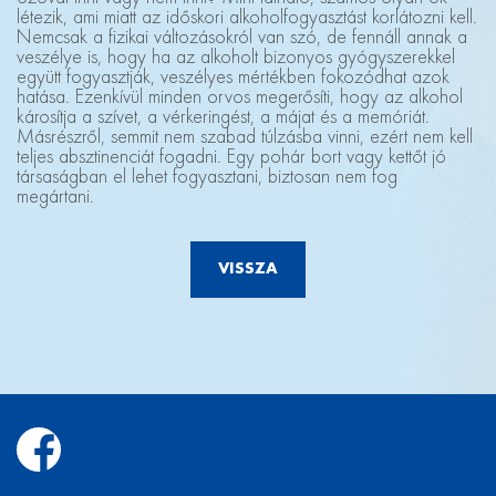
létezik, ami miatt az időskori alkoholfogyasztást korlátozni kell.
Nemcsak a fizikai változásokról van szó, de fennáll annak a
veszélye is, hogy ha az alkoholt bizonyos gyógyszerekkel
együtt fogyasztják, veszélyes mértékben fokozódhat azok
hatása. Ezenkívül minden orvos megerősíti, hogy az alkohol
károsítja a szívet, a vérkeringést, a májat és a memóriát.
Másrészről, semmit nem szabad túlzásba vinni, ezért nem kell
teljes absztinenciát fogadni. Egy pohár bort vagy kettőt jó
társaságban el lehet fogyasztani, biztosan nem fog
megártani.
VISSZA