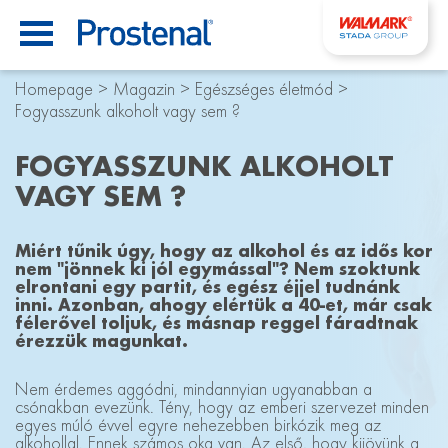
Homepage
>
Magazin
>
Egészséges életmód
>
Fogyasszunk alkoholt vagy sem ?
FOGYASSZUNK ALKOHOLT
VAGY SEM ?
Miért tűnik úgy, hogy az alkohol és az idős kor
nem "jönnek ki jól egymással"? Nem szoktunk
elrontani egy partit, és egész éjjel tudnánk
inni. Azonban, ahogy elértük a 40-et, már csak
félerővel toljuk, és másnap reggel fáradtnak
érezzük magunkat.
Nem érdemes aggódni, mindannyian ugyanabban a
csónakban evezünk. Tény, hogy az emberi szervezet minden
egyes múló évvel egyre nehezebben birkózik meg az
alkohollal. Ennek számos oka van. Az első, hogy kijövünk a