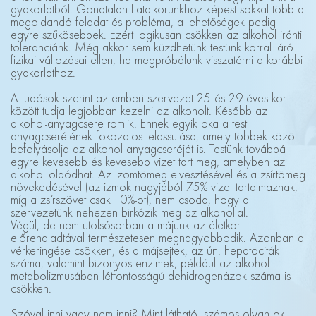
gyakorlatból. Gondtalan fiatalkorunkhoz képest sokkal több a
megoldandó feladat és probléma, a lehetőségek pedig
egyre szűkösebbek. Ezért logikusan csökken az alkohol iránti
toleranciánk. Még akkor sem küzdhetünk testünk korral járó
fizikai változásai ellen, ha megpróbálunk visszatérni a korábbi
gyakorlathoz.
A tudósok szerint az emberi szervezet 25 és 29 éves kor
között tudja legjobban kezelni az alkoholt. Később az
alkohol-anyagcsere romlik. Ennek egyik oka a test
anyagcseréjének fokozatos lelassulása, amely többek között
befolyásolja az alkohol anyagcseréjét is. Testünk továbbá
egyre kevesebb és kevesebb vizet tart meg, amelyben az
alkohol oldódhat. Az izomtömeg elvesztésével és a zsírtömeg
növekedésével (az izmok nagyjából 75% vizet tartalmaznak,
míg a zsírszövet csak 10%-ot), nem csoda, hogy a
szervezetünk nehezen birkózik meg az alkohollal.
Végül, de nem utolsósorban a májunk az életkor
előrehaladtával természetesen megnagyobbodik. Azonban a
vérkeringése csökken, és a májsejtek, az ún. hepatociták
száma, valamint bizonyos enzimek, például az alkohol
metabolizmusában létfontosságú dehidrogenázok száma is
csökken.
Szóval inni vagy nem inni? Mint látható, számos olyan ok