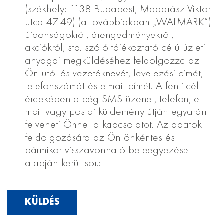
(székhely: 1138 Budapest, Madarász Viktor
utca 47-49) (a továbbiakban „WALMARK“)
újdonságokról, árengedményekről,
akciókról, stb. szóló tájékoztató célú üzleti
anyagai megküldéséhez feldolgozza az
Ön utó- és vezetéknevét, levelezési címét,
telefonszámát és e-mail címét. A fenti cél
érdekében a cég SMS üzenet, telefon, e-
mail vagy postai küldemény útján egyaránt
felveheti Önnel a kapcsolatot. Az adatok
feldolgozására az Ön önkéntes és
bármikor visszavonható beleegyezése
alapján kerül sor.: