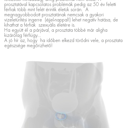
prosztatával kapcsolatos problémák pedig az 50 év feletti
férfiak több mint felét érintik életük során. A
megnagyobbodott prosztatának nemcsak a gyakori
vizeletürítési ingerre (éjjel-nappal!) lehet negatív hatása, de
kihathat a férfiak szexuális életére is.
Ha együtt él a párjával, a prosztata többé már aligha
kizárólag férfiügy...
A jó hír az, hogy ha időben elkezd törődni vele, a prosztata
egészsége megőrizhető!