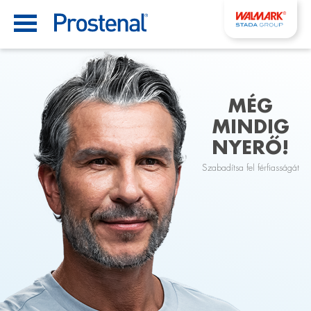
MÉG
MINDIG
NYERŐ!
Szabadítsa fel férfiasságát