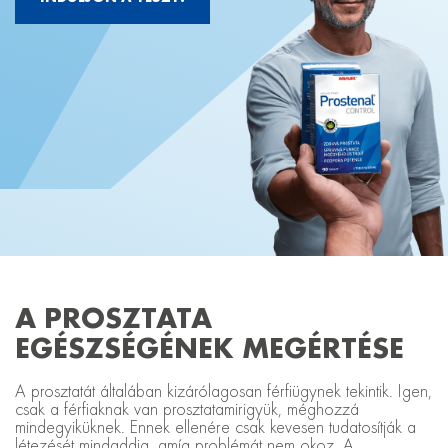
A PROSZTATA
EGÉSZSÉGÉNEK MEGÉRTÉSE
A prosztatát általában kizárólagosan férfiügynek tekintik. Igen,
csak a férfiaknak van prosztatamirigyük, méghozzá
mindegyiküknek. Ennek ellenére csak kevesen tudatosítják a
létezését mindaddig, amíg problémát nem okoz. A