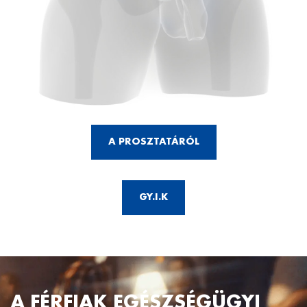
A PROSZTATÁRÓL
GY.I.K
A FÉRFIAK EGÉSZSÉGÜGYI