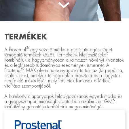
TERMÉKEK
®
A Prostenal
egy vezető márka a prosztata egészségét
támogató termékek között. Termékeink kifejlesztésekor
kombináljuk a hagyományosan alkalmazott növényi kivonatok
és a legfrissebb tudományos eredmények ismeretét. A
®
Prostenal
MAX olyan hatóanyagokat tartalmaz (törpepálma,
csalán, cink), amelyek támogatják a prosztata és a húgyutak
megfelelő működését, mely területek fontosak a férfiak
vitalitása szempontjából.
A hatékony alapanyagok feldolgozásának egyedi módja és
a gyógyszeripari minőségbiztosításban alkalmazott GMP-
tanúsítvány garantálja termékeink magas minőségét.