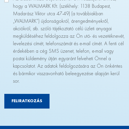
hogy a WALMARK Kft. (székhely: 1138 Budapest,
Madarász Viktor utca 47-49) (a továbbiakban
„WALMARK“) újdonságokról, árengedményekről,
akciókról, stb. szóló tájékoztató célú üzleti anyagai
megküldéséhez feldolgozza az Ön utó- és vezetéknevét,
levelezési címét, telefonszámát és e-mail címét. A fenti cél
érdekében a cég SMS üzenet, telefon, e-mail vagy
postai küldemény útján egyaránt felveheti Önnel a
kapcsolatot. Az adatok feldolgozására az Ön önkéntes
és bármikor visszavonható beleegyezése alapján kerül
sor.