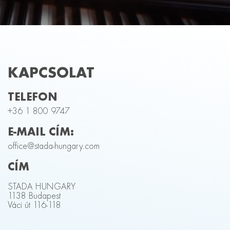
KAPCSOLAT
TELEFON
+36 1 800 9747
E-MAIL CÍM:
office@stada-hungary.com
CÍM
STADA HUNGARY
1138 Budapest
Váci út 116-118