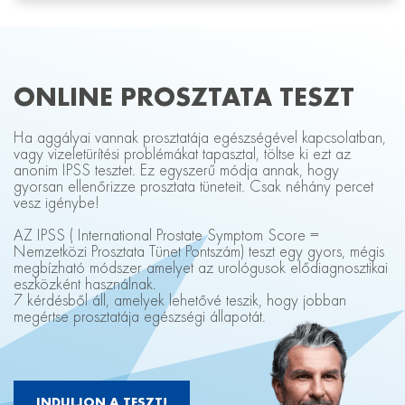
ONLINE PROSZTATA TESZT
Ha aggályai vannak prosztatája egészségével kapcsolatban,
vagy vizeletürítési problémákat tapasztal, töltse ki ezt az
anonim IPSS tesztet. Ez egyszerű módja annak, hogy
gyorsan ellenőrizze prosztata tüneteit. Csak néhány percet
vesz igénybe!
AZ IPSS ( International Prostate Symptom Score =
Nemzetközi Prosztata Tünet Pontszám) teszt egy gyors, mégis
megbízható módszer amelyet az urológusok elődiagnosztikai
eszközként használnak.
7 kérdésből áll, amelyek lehetővé teszik, hogy jobban
megértse prosztatája egészségi állapotát.
INDULJON A TESZT!