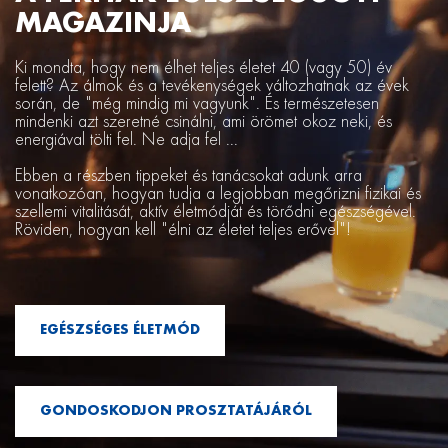
MAGAZINJA
Ki mondta, hogy nem élhet teljes életet 40 (vagy 50) év
felett? Az álmok és a tevékenységek változhatnak az évek
során, de "még mindig mi vagyunk". És természetesen
mindenki azt szeretné csinálni, ami örömet okoz neki, és
energiával tölti fel. Ne adja fel ...
Ebben a részben tippeket és tanácsokat adunk arra
vonatkozóan, hogyan tudja a legjobban megőrizni fizikai és
szellemi vitalitását, aktív életmódját és törődni egészségével.
Röviden, hogyan kell "élni az életet teljes erővel"!
EGÉSZSÉGES ÉLETMÓD
GONDOSKODJON PROSZTATÁJÁRÓL